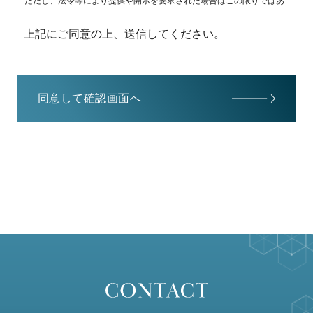
ただし、法令等により提供や開示を要求された場合はこの限りではあ
りません。
上記にご同意の上、送信してください。
3. 個人情報の委託
お預かりした個人情報の取り扱いの委託を行う場合があります。
同意して確認画面へ
4. 個人情報提供の任意性
個人情報の提供は任意ですが、必要な個人情報をご提供いただけない
場合、正確な対応ができないことがありますので予めご了承くださ
い。
5. 個人情報の開示等の請求
当社では、ご本人様又はその代理人様から、当社が保有する保有個人
データに関して利用目的の通知、開示、内容の訂正、追加又は削除、
利用の停止、消去及び第三者への提供の停止（“開示等”という）のお
申し出があった場合は、法令等に従い、誠実に対応いたします。下記
「お問い合わせ窓口」までご連絡ください。