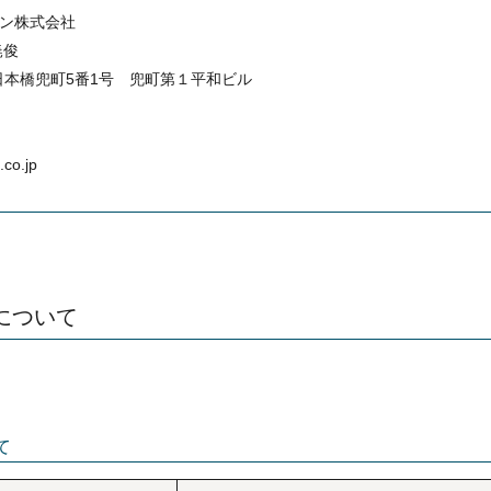
ン株式会社
暁俊
区日本橋兜町5番1号 兜町第１平和ビル
co.jp
について
て