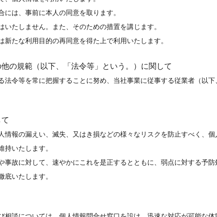
合には、事前に本人の同意を取ります。
はいたしません。また、そのための措置を講じます。
は新たな利用目的の再同意を得た上で利用いたします。
の他の規範（以下、「法令等」という。）に関して
る法令等を常に把握することに努め、当社事業に従事する従業者（以下
して
人情報の漏えい、滅失、又はき損などの様々なリスクを防止すべく、個
維持いたします。
や事故に対して、速やかにこれを是正するとともに、弱点に対する予防
徹底いたします。
び相談については、個人情報問合せ窓口を設け、迅速な対応が可能な体